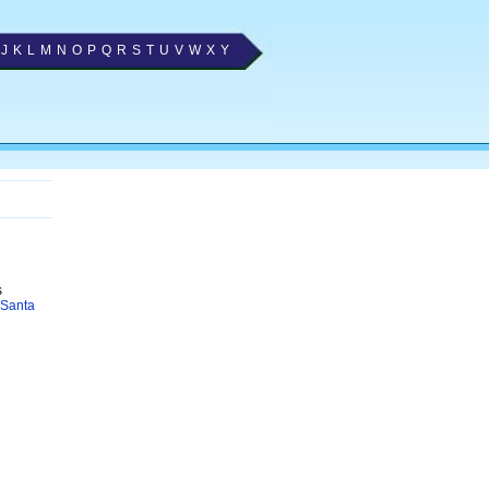
J
K
L
M
N
O
P
Q
R
S
T
U
V
W
X
Y
s
 Santa