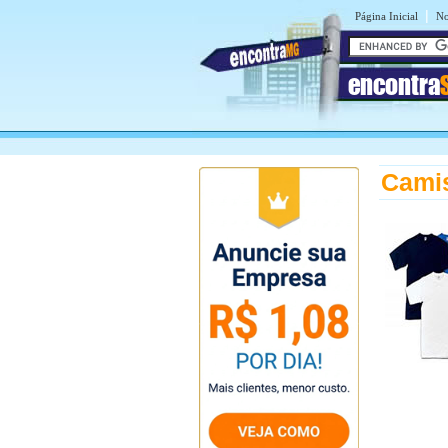
|
Página Inicial
No
encontra
Camis