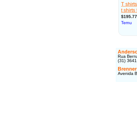
Anderso
Rua Berna
(31) 364
Brenner
Avenida B