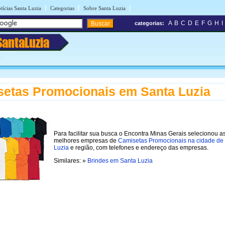
|
|
|
tícias Santa Luzia
Categorias
Sobre Santa Luzia
A
B
C
D
E
F
G
H
I
categorias:
SantaLuzia
etas Promocionais em Santa Luzia
Para facilitar sua busca o Encontra Minas Gerais selecionou a
melhores empresas de
Camisetas Promocionais na cidade de
Luzia
e região, com telefones e endereço das empresas.
Similares: »
Brindes em Santa Luzia